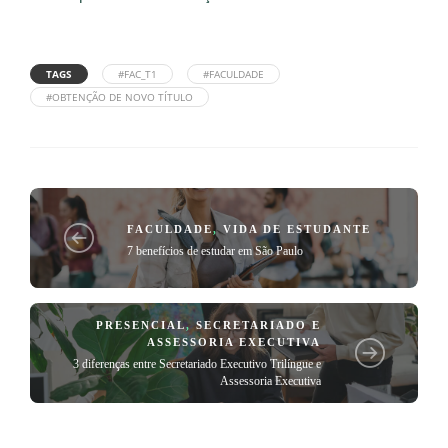
TAGS
#FAC_T1
#FACULDADE
#OBTENÇÃO DE NOVO TÍTULO
FACULDADE
,
VIDA DE ESTUDANTE
7 benefícios de estudar em São Paulo
PRESENCIAL
,
SECRETARIADO E
ASSESSORIA EXECUTIVA
3 diferenças entre Secretariado Executivo Trilíngue e
Assessoria Executiva