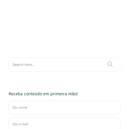
não…
Eloísa Ferraz
,
10 de agosto de 2021
10 min
Receba conteúdo em primeira mão!