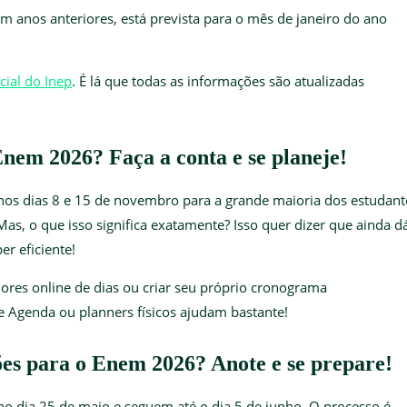
m anos anteriores, está prevista para o mês de janeiro do ano
icial do Inep
. É lá que todas as informações são atualizadas
Enem 2026? Faça a conta e se planeje!
nos dias 8 e 15 de novembro para a grande maioria dos estudant
as, o que isso significa exatamente? Isso quer dizer que ainda d
r eficiente!
dores online de dias ou criar seu próprio cronograma
 Agenda ou planners físicos ajudam bastante!
es para o Enem 2026? Anote e se prepare!
no dia 25 de maio e seguem até o dia 5 de junho. O processo é