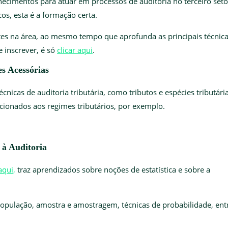
hecimentos para atuar em processos de auditoria no terceiro seto
cos, esta é a formação certa.
ntes na área, ao mesmo tempo que aprofunda as principais técnic
e inscrever, é só
clicar aqui
.
ões Acessórias
cnicas de auditoria tributária, como tributos e espécies tributária
cionados aos regimes tributários, por exemplo.
s à Auditoria
aqui
,
traz aprendizados sobre noções de estatística e sobre a
 população, amostra e amostragem, técnicas de probabilidade, ent