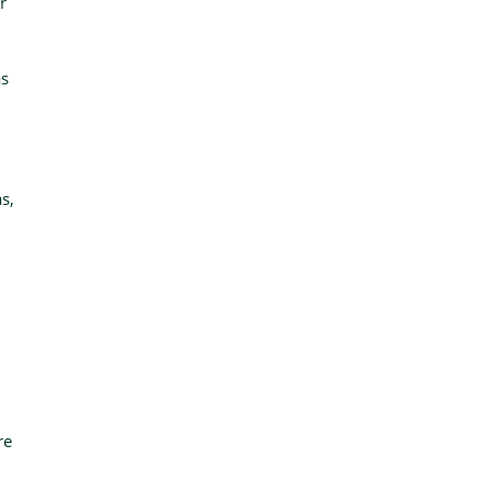
r
as
s,
re