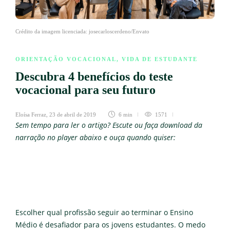
Crédito da imagem licenciada: josecarloscerdeno/Envato
ORIENTAÇÃO VOCACIONAL
,
VIDA DE ESTUDANTE
Descubra 4 benefícios do teste
vocacional para seu futuro
Eloísa Ferraz
,
23 de abril de 2019
6 min
1571
Sem tempo para ler o artigo? Escute ou faça download da
narração no player abaixo e ouça quando quiser:
Escolher qual profissão seguir ao terminar o Ensino
Médio é desafiador para os jovens estudantes. O medo