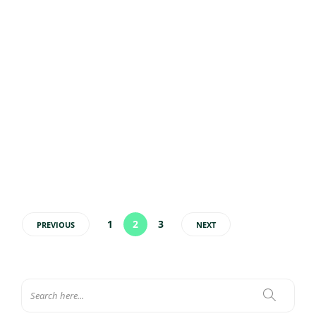
5 livros sobre inteligência
emocional para ler na quarentena
Sem tempo para ler o artigo? Escute ou faça download da narração
no player abaixo e ouça quando quiser: A inteligência emocional
envolve mais que “controlar” os sentimentos. Ela inclui saber cuidar,
reconhecer e responder corretamente às emoções. Por ser algo tão
importante, há vários…
Eloísa Ferraz
,
30 de abril de 2020
3 min
1
2
3
PREVIOUS
NEXT