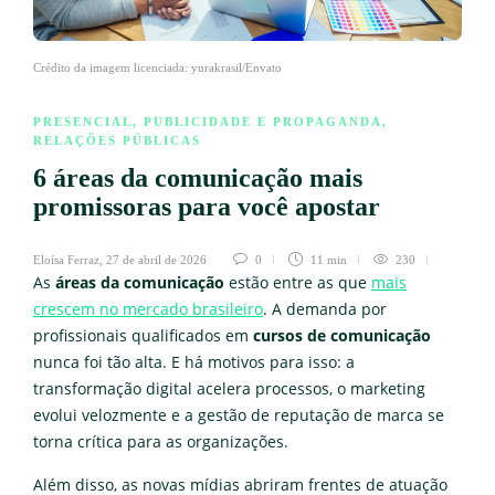
Crédito da imagem licenciada: yurakrasil/Envato
PRESENCIAL
,
PUBLICIDADE E PROPAGANDA
,
RELAÇÕES PÚBLICAS
6 áreas da comunicação mais
promissoras para você apostar
Eloísa Ferraz
,
27 de abril de 2026
0
11 min
230
As
áreas da comunicação
estão entre as que
mais
crescem no mercado brasileiro
. A demanda por
profissionais qualificados em
cursos de comunicação
nunca foi tão alta. E há motivos para isso: a
transformação digital acelera processos, o marketing
evolui velozmente e a gestão de reputação de marca se
torna crítica para as organizações.
Além disso, as novas mídias abriram frentes de atuação