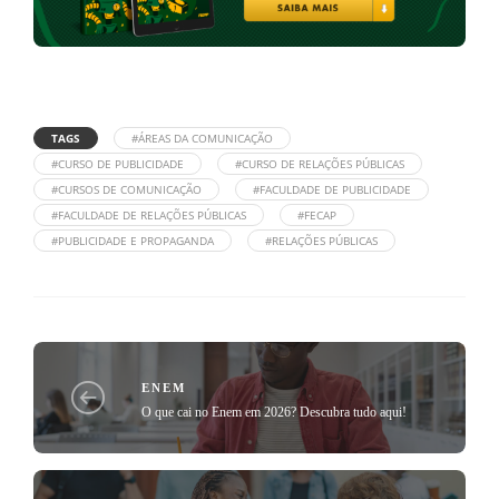
TAGS
#ÁREAS DA COMUNICAÇÃO
#CURSO DE PUBLICIDADE
#CURSO DE RELAÇÕES PÚBLICAS
#CURSOS DE COMUNICAÇÃO
#FACULDADE DE PUBLICIDADE
#FACULDADE DE RELAÇÕES PÚBLICAS
#FECAP
#PUBLICIDADE E PROPAGANDA
#RELAÇÕES PÚBLICAS
ENEM
O que cai no Enem em 2026? Descubra tudo aqui!