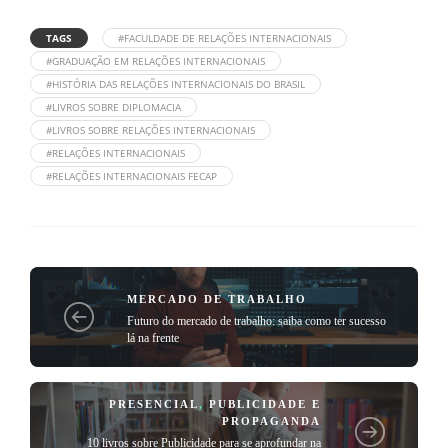
TAGS
#FACULDADE DE RELAÇÕES INTERNACIONAIS
#GRADUAÇÃO EM RELAÇÕES INTERNACIONAIS
#HISTÓRIA DAS RELAÇÕES INTERNACIONAIS DO BRASIL
#LIVROS SOBRE DIPLOMACIA
#LIVROS SOBRE RELAÇÕES INTERNACIONAIS
#RELAÇÕES INTERNACIONAIS
#RELAÇÕES INTERNACIONAIS FECAP
MERCADO DE TRABALHO
Futuro do mercado de trabalho: saiba como ter sucesso
lá na frente
PRESENCIAL
,
PUBLICIDADE E
PROPAGANDA
10 livros sobre Publicidade para se aprofundar na