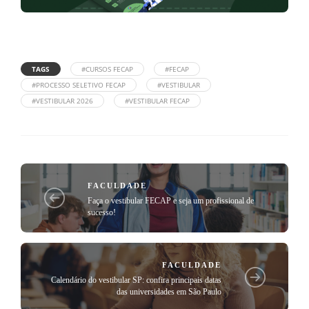
TAGS
#CURSOS FECAP
#FECAP
#PROCESSO SELETIVO FECAP
#VESTIBULAR
#VESTIBULAR 2026
#VESTIBULAR FECAP
FACULDADE
Faça o vestibular FECAP e seja um profissional de
sucesso!
FACULDADE
Calendário do vestibular SP: confira principais datas
das universidades em São Paulo